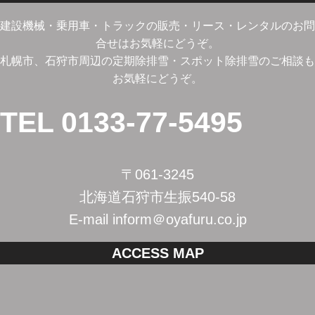
建設機械・乗用車・トラックの販売・リース・レンタルのお問
合せはお気軽にどうぞ。
札幌市、石狩市周辺の定期除排雪・スポット除排雪のご相談も
お気軽にどうぞ。
TEL 0133-77-5495
〒061-3245
北海道石狩市生振540-58
E-mail inform＠oyafuru.co.jp
ACCESS MAP