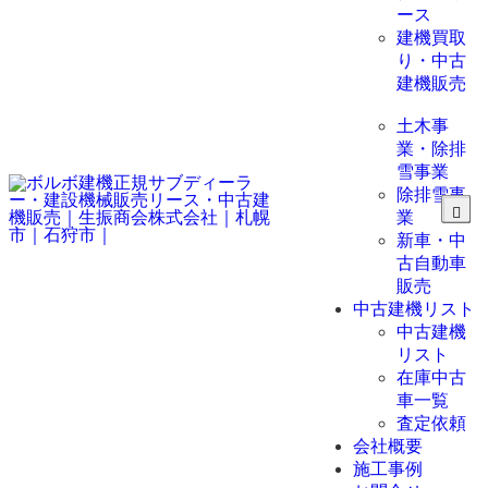
ース
建機買取
り・中古
建機販売
土木事
査
定依
業・除排
頼
雪事業
除排雪事
業
新車・中
古自動車
販売
中古建機リスト
中古建機
リスト
在庫中古
車一覧
査定依頼
会社概要
施工事例